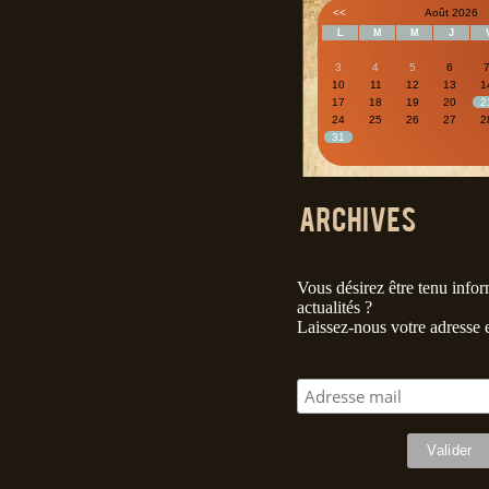
<<
Août 2026
L
M
M
J
3
4
5
6
10
11
12
13
1
17
18
19
20
2
24
25
26
27
2
31
Vous désirez être tenu info
actualités ?
Laissez-nous votre adresse 