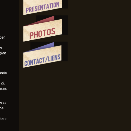
cet
es
gion
année
 du
euses
s et
nce
s
jazz