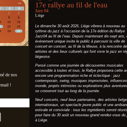
17e rallye au fil de l'eau
>>
V
S
D
Jazz 04
1
2
Liège
7
8
9
4
15
16
Le dimanche 30 août 2026, Liège vibrera à nouveau au
1
22
23
rythme du jazz à l’occasion de la 17e édition du Rallye
8
29
30
Jazz04 au fil de l’eau. Depuis maintenant dix-sept ans, 
événement unique invite le public à parcourir la ville de
concert en concert, au fil de la Meuse, à la rencontre d
artistes et des lieux culturels qui font vivre le jazz en ré
liégeoise.
Pensé comme une journée de découvertes musicales
accessible à toutes et tous, le Rallye proposera cette 
rmé de nos
encore une programmation riche et éclectique : jazz
contemporain, swing, musiques improvisées, influences
email !
monde, projets intimistes ou explorations plus aventur
se croiseront tout au long de la journée.
Neuf concerts, neuf lieux partenaires, des artistes belge
internationaux, un spectacle jeune public et une ambia
estivale et conviviale : tous les ingrédients seront réuni
pour faire du 30 août un nouveau grand rendez-vous du 
à Liège.