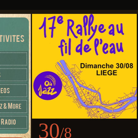
30
/8