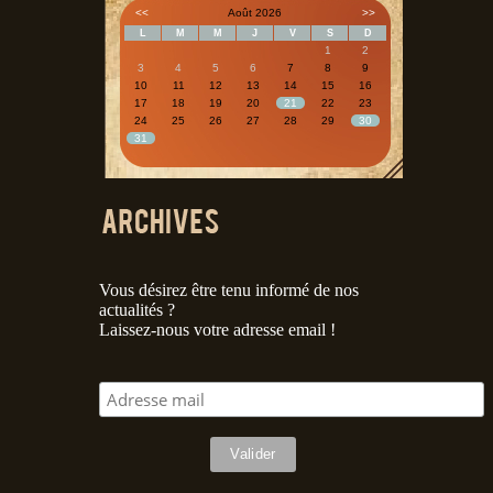
<<
Août 2026
>>
L
M
M
J
V
S
D
1
2
3
4
5
6
7
8
9
10
11
12
13
14
15
16
17
18
19
20
21
22
23
24
25
26
27
28
29
30
31
Vous désirez être tenu informé de nos
actualités ?
Laissez-nous votre adresse email !