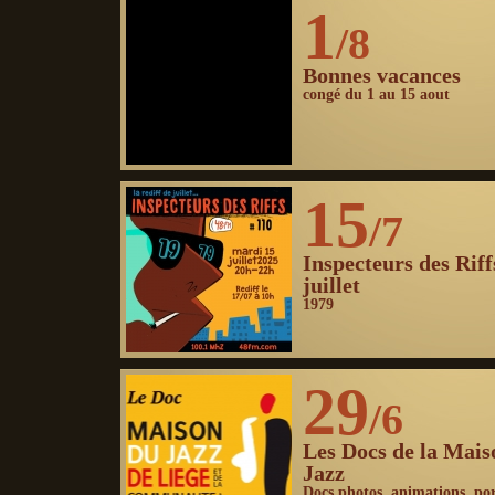
1
/8
Bonnes vacances
congé du 1 au 15 aout
15
/7
Inspecteurs des Riff
juillet
1979
29
/6
Les Docs de la Mais
Jazz
Docs photos, animations, port