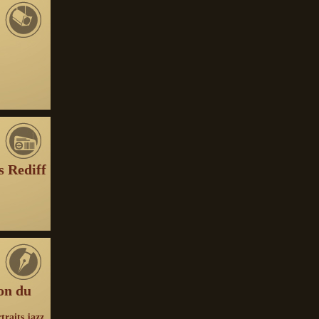
s Rediff
on du
raits jazz,