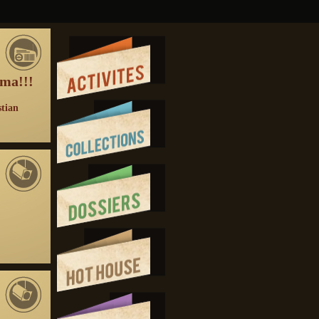
éma!!!
stian