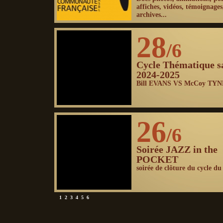
affiches, vidéos, témoignages
archives...
28
/6
Cycle Thématique s
2024-2025
Bill EVANS VS McCoy TY
26
/6
Soirée JAZZ in the
POCKET
soirée de clôture du cycle du 
1
2
3
4
5
6