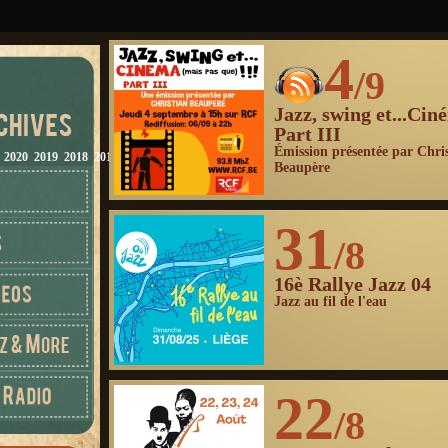
4
/9
Jazz, swing et...Cin
Part III
Émission présentée par Chri
2020
2019
2018
2017
2016
2015
2014
2013
2012
Beaupère
31
/8
16è Rallye Jazz 04
Jazz au fil de l'eau
22
/8