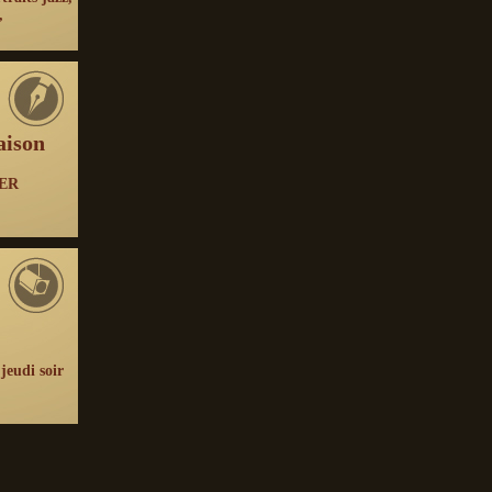
,
aison
NER
jeudi soir