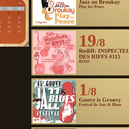
Jazz au Broukay
>>
Play for Peace
V
S
D
1
2
7
8
9
4
15
16
1
22
23
8
29
30
19
/8
Rediff: INSPECTE
DES RIFFS #115
ROSE
1
/8
Gouvy is Groovy
Festival de Jazz & Blues