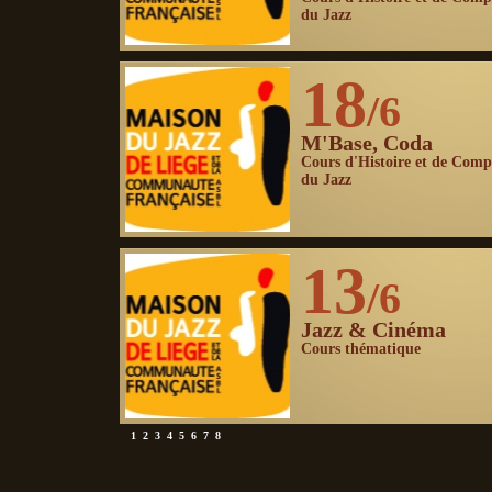
du Jazz
18
/6
M'Base, Coda
Cours d'Histoire et de Comp
du Jazz
13
/6
Jazz & Cinéma
Cours thématique
1
2
3
4
5
6
7
8