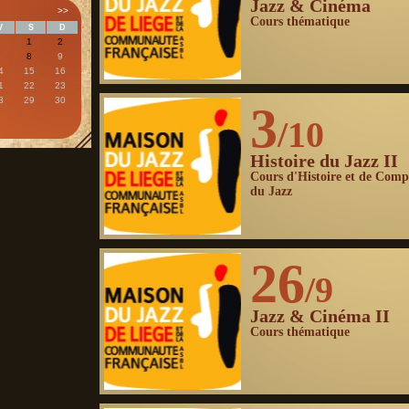
Jazz & Cinéma
>>
Cours thématique
V
S
D
1
2
7
8
9
4
15
16
1
22
23
8
29
30
3
/10
Histoire du Jazz II
Cours d'Histoire et de Comp
du Jazz
26
/9
Jazz & Cinéma II
Cours thématique