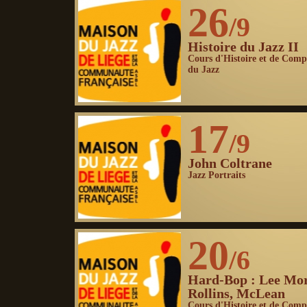
26
/9
Histoire du Jazz II
Cours d'Histoire et de Comp
du Jazz
17
/9
John Coltrane
Jazz Portraits
20
/6
Hard-Bop : Lee Mo
Rollins, McLean
Cours d'Histoire et de Comp