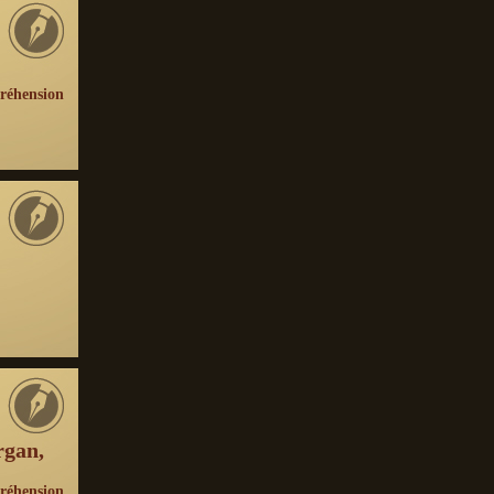
réhension
rgan,
réhension