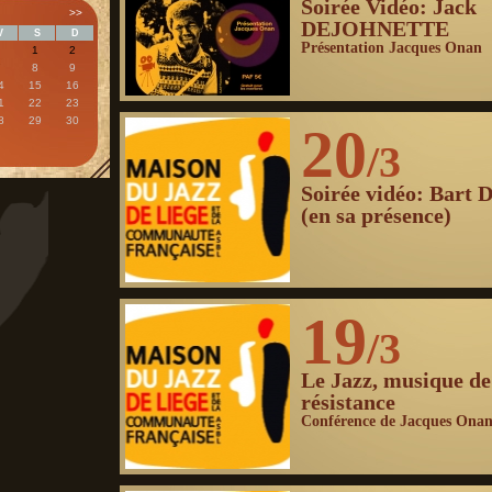
Soirée Vidéo: Jack
>>
DEJOHNETTE
V
S
D
Présentation Jacques Onan
1
2
7
8
9
4
15
16
1
22
23
8
29
30
20
/3
Soirée vidéo: Bart D
(en sa présence)
19
/3
Le Jazz, musique de
résistance
Conférence de Jacques Ona