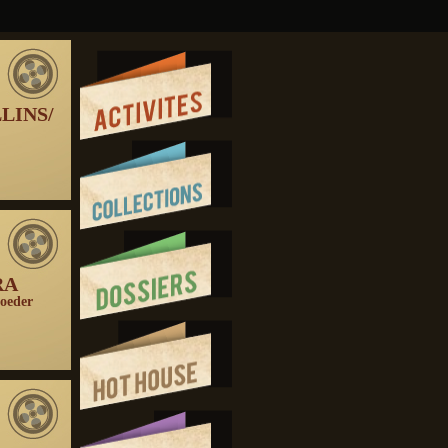
LINS/
RA
roeder