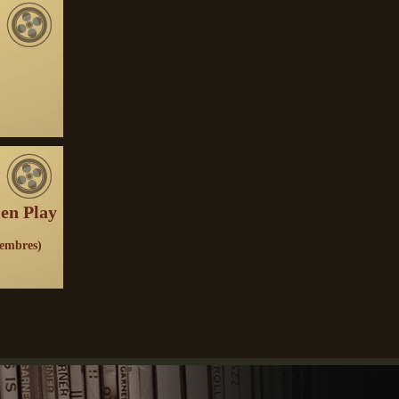
en Play
membres)