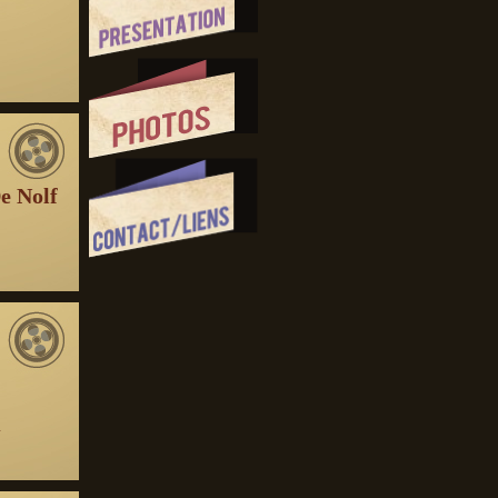
e Nolf
n