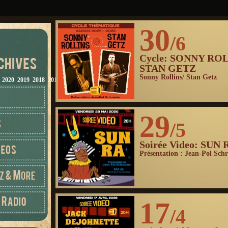
30
/6
Cycle: SONNY ROL
STAN GETZ
Sonny Rollins/ Stan Getz
2020
2019
2018
2017
2016
2015
2014
2013
2012
29
/5
Soirée Video: SUN 
Présentation : Jean-Pol Sch
17
/4