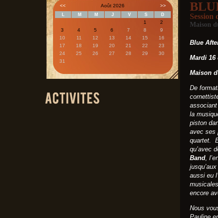
BLU
<<
Août 2026
>>
L
M
M
J
V
S
D
Session 
1
2
Maison d
3
4
5
6
7
8
9
10
11
12
13
14
15
16
Blue Aft
17
18
19
20
21
22
23
24
25
26
27
28
29
30
Mardi 16
31
Maison du
De formati
cornettis
associant
la musiqu
piston da
avec ses p
quartet. 
qu’avec d
Band
, l’
jusqu’aux
aussi eu 
musicales
encore av
Nous vous
Pauline e