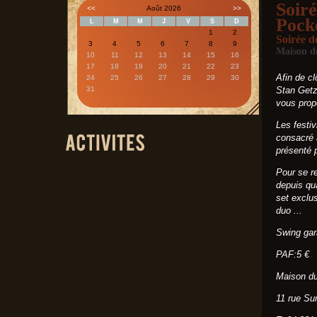
Soir
<<
Août 2026
>>
Pock
L
M
M
J
V
S
D
1
2
Soirée d
3
4
5
6
7
8
9
Maison d
10
11
12
13
14
15
16
17
18
19
20
21
22
23
Afin de c
24
25
26
27
28
29
30
31
Stan Getz
vous propo
Les festi
consacré 
présenté
Pour se re
depuis qu
set exclu
duo ...
Swing gar
PAF:5 €
Maison d
11 rue Su