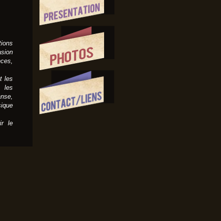
ions
sion
nces,
t les
 les
nse,
sique
ir le