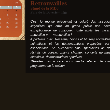
Retrouvailles
>>
V
S
D
Stand de la MDJ
1
2
Parc de la Boverie - liège
7
8
9
4
15
16
C'est le monde foisonnant et coloré des associat
1
22
23
liégeoises qui offre au grand public une occa
8
29
30
exceptionnelle de conjuguer, juste après les vaca
trouvailles et… retrouvailles !
4 podiums (Lac, Roseraie, Sports et Musée) accueillen
animations et les démonstrations proposées par
associations. Se succèdent ainsi spectacles de da
récitals de poésie, chants choraux, concerts de mu
classique, démonstrations sportives,...
N'hésitez pas à venir nous rendre vite et découvr
programme de la saison.