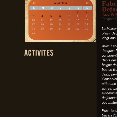
Fabr
<<
Août 2026
>>
Defo
L
M
M
J
V
S
D
1
2
Jazz & 
3
4
5
6
7
8
9
Jacques P
10
11
12
13
14
15
16
17
18
19
20
21
22
23
La Maison
24
25
26
27
28
29
30
31
plaisir de
vingt ans
Avec Fabr
Jacques 
qui seront
début des
baigne dan
be» en Be
Jazz, per
Conservat
attire une
autres. La
évidemment
de jeunots
que maîtr
Puis, tand
travers l'