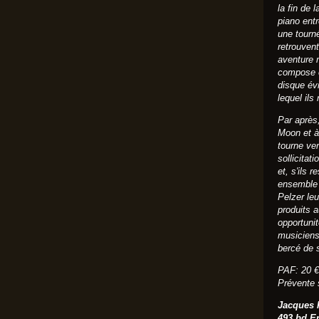
la fin de 
piano ent
une tourn
retrouven
aventure 
compose e
disque é
lequel ils
Par après
Moon et à 
tourne ver
sollicitat
et, s'ils 
ensemble 
Pelzer leu
produits 
opportunit
musiciens
bercé de 
PAF: 20 €
Prévente
Jacques 
493 bd Er