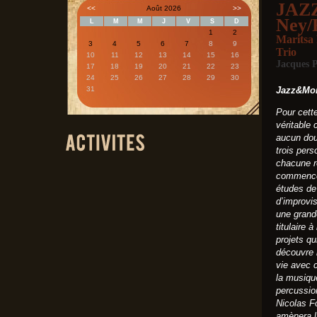
JAZ
<<
Août 2026
>>
Ney/
L
M
M
J
V
S
D
1
2
Maritsa 
3
4
5
6
7
8
9
Trio
10
11
12
13
14
15
16
Jacques P
17
18
19
20
21
22
23
24
25
26
27
28
29
30
31
Jazz&Mor
Pour cett
véritable
aucun dou
trois pers
chacune r
commence l
études de
d’improvis
une grande
titulaire 
projets qu
découvre l
vie avec c
la musiqu
percussion
Nicolas Fo
amènera l