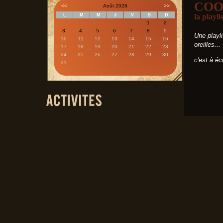
COO
<<
Août 2026
>>
L
M
M
J
V
S
D
la playl
1
2
3
4
5
6
7
8
9
Une playli
10
11
12
13
14
15
16
oreilles...
17
18
19
20
21
22
23
24
25
26
27
28
29
30
c'est à é
31