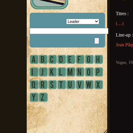
Titres :
(…)
Line-up :
Jean Pâq
Vogue, 19