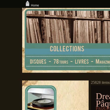
Home
25828 items
Dre
Pâq
PAQUES,