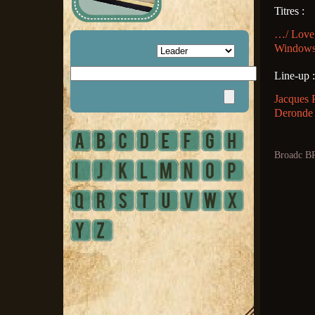
Titres :
…/ Love 
Windows/
Line-up :
Jacques P
Deronde 
Broadc B