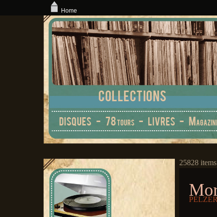
Home
25828 items
Mor
PELZER,