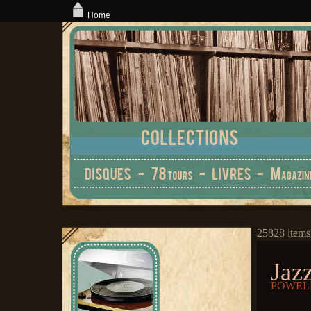
Home
25828 items
Jazz
POWELL