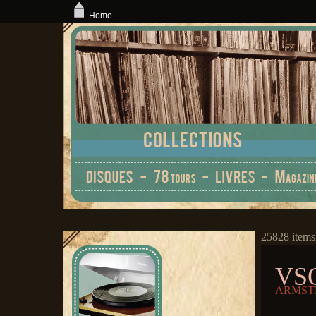
Home
25828 items
VSO
ARMSTR