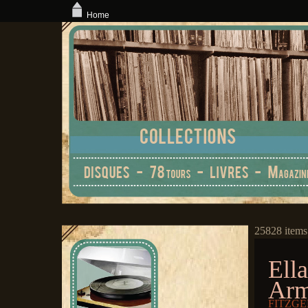
Home
25828 items
Ella
Arm
FITZGE