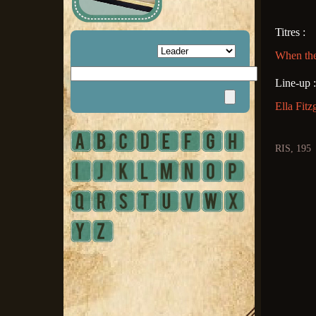
Titres :
When the
Line-up :
Ella Fitz
RIS, 195