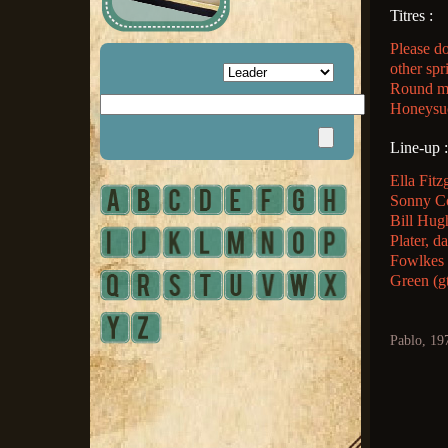
Titres :
Please d
other sp
Round mi
Honeysuc
Line-up :
Ella Fitz
Sonny Co
Bill Hug
Plater, 
Fowlkes 
Green (g
Pablo, 19