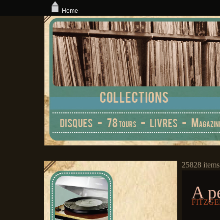
Home
25828 items
A p
FITZGE