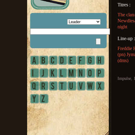
Titres :
The clan/
Newdles/
night
Line-up :
Freddie 
(pn) Jym
(dms)
Impulse, 