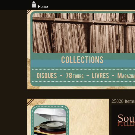
Home
25828 items
Sou
FULLER,