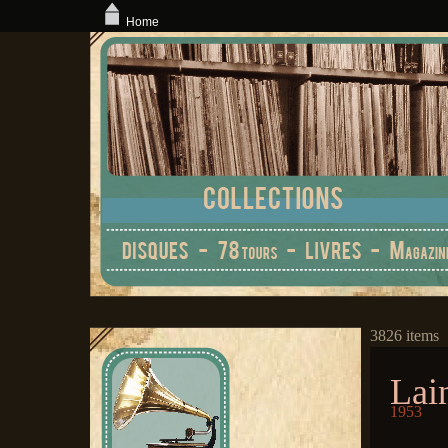
Home
3826 items
Lai
1953