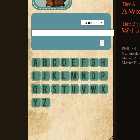
Titre A :
A Wo
Titre B :
Walki
PHILIPS
Numero de c
Matrice A :
Matrice B 