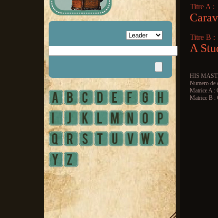
Titre A :
Carav
Titre B :
A Stu
HIS MAST
Numero de c
Matrice A 
Matrice B 