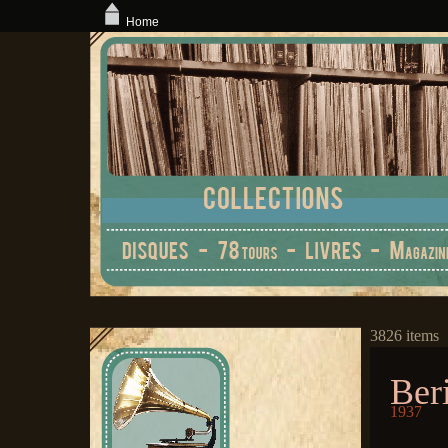
Home
3826 items
Ber
1937