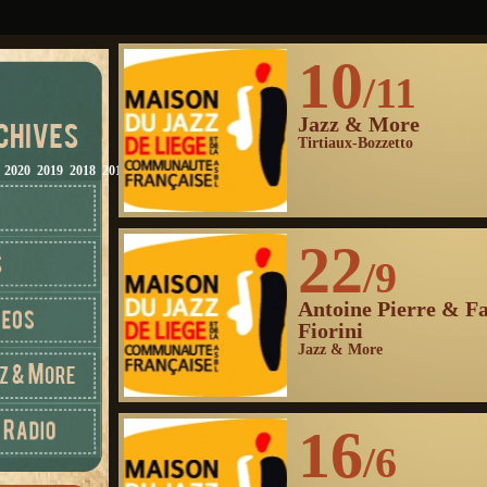
10
/11
Jazz & More
Tirtiaux-Bozzetto
2020
2019
2018
2017
2016
2015
2014
2013
2012
22
/9
Antoine Pierre & F
Fiorini
Jazz & More
16
/6