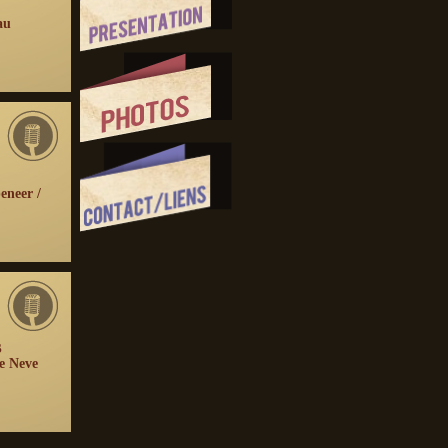
au
eneer /
s
De Neve