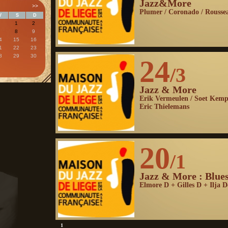
Jazz&More
>>
Plumer / Coronado / Rousse
V
S
D
1
2
7
8
9
4
15
16
1
22
23
8
29
30
24
/3
Jazz & More
Erik Vermeulen / Soet Kemp
Eric Thielemans
20
/1
Jazz & More : Blue
Elmore D + Gilles D + Ilja 
1