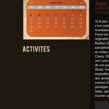
Jazz 
<<
Août 2026
>>
L
M
M
J
V
S
D
GATO 
1
2
Jazz Stat
3
4
5
6
7
8
9
10
11
12
13
14
15
16
Si le jaz
17
18
19
20
21
22
23
c’est sur
24
25
26
27
28
29
30
mondialis
31
Parmi les
originalit
Barbieri 
saxophoni
au milieu 
Cherry, Do
vers une 
de son pa
World, Fen
imparable,
des année
comme El 
privilégie
hélas, per
toucher un