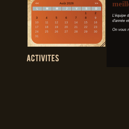
meill
<<
Août 2026
>>
L
M
M
J
V
S
D
1
2
L'équipe 
3
4
5
6
7
8
9
d'année e
10
11
12
13
14
15
16
17
18
19
20
21
22
23
On vous re
24
25
26
27
28
29
30
31