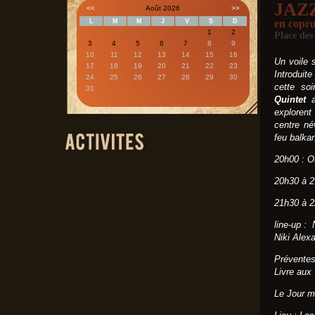
JAZ
<<
Août 2026
>>
L
M
M
J
V
S
D
en copr
1
2
Place des
3
4
5
6
7
8
9
10
11
12
13
14
15
16
Un voile 
17
18
19
20
21
22
23
Introduit
24
25
26
27
28
29
30
cette so
31
Quintet
explorent
centre né
feu balka
20h00 : O
20h30 à 2
21h30 à 2
line-up :
Niki Alex
Préventes
Livre aux
Le Jour m