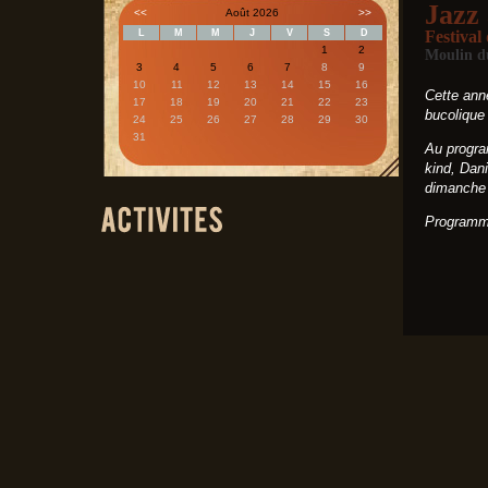
Jazz
<<
Août 2026
>>
L
M
M
J
V
S
D
Festival
1
2
Moulin d
3
4
5
6
7
8
9
10
11
12
13
14
15
16
Cette ann
17
18
19
20
21
22
23
bucolique
24
25
26
27
28
29
30
31
Au progra
kind, Dani
dimanche 
Programme