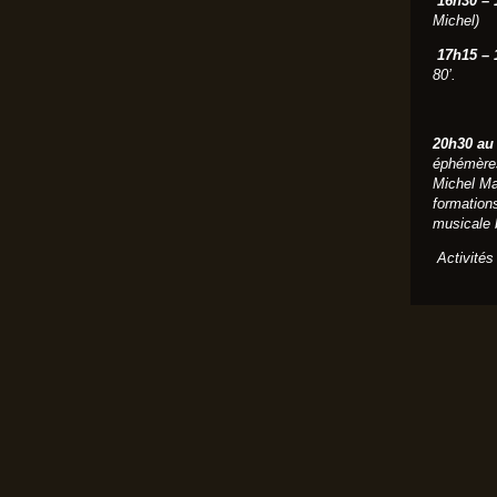
16h30 – 
Michel)
17h15 – 
80’.
20h30 au 
éphémères
Michel Mas
formation
musicale 
Activités 