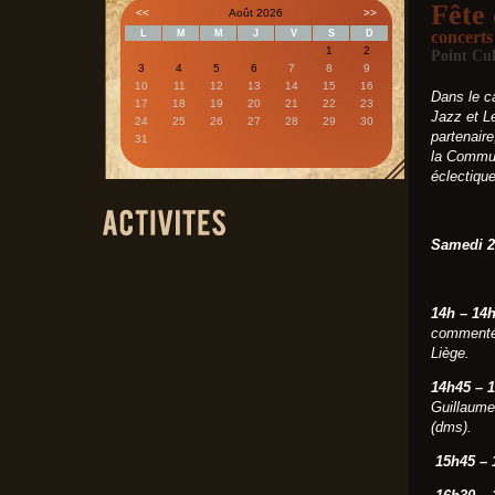
Fête
<<
Août 2026
>>
L
M
M
J
V
S
D
concerts
1
2
Point Cul
3
4
5
6
7
8
9
10
11
12
13
14
15
16
Dans le c
17
18
19
20
21
22
23
Jazz et L
24
25
26
27
28
29
30
partenair
31
la Commun
éclectique
Samedi 23
14h – 14
commenté 
Liège.
14h45 – 
Guillaume
(dms).
15h45 –