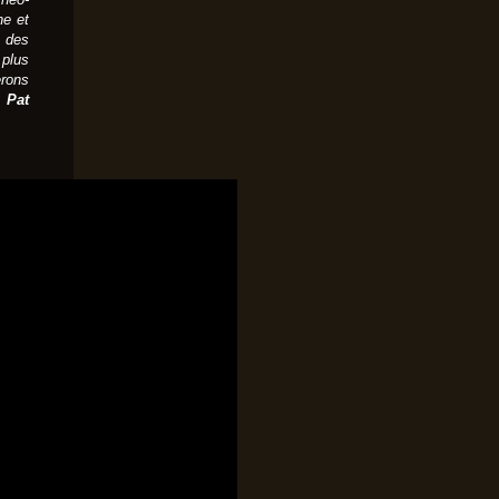
ne et
a des
 plus
erons
,
Pat