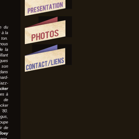
n du
 à la
 ton.
 nous
de la
llant
sques
c son
 dans
hard-
jazz-
cker
res à
e de
ecker
 ’80.
ngus,
oupe
ir de
Joey
 neo-