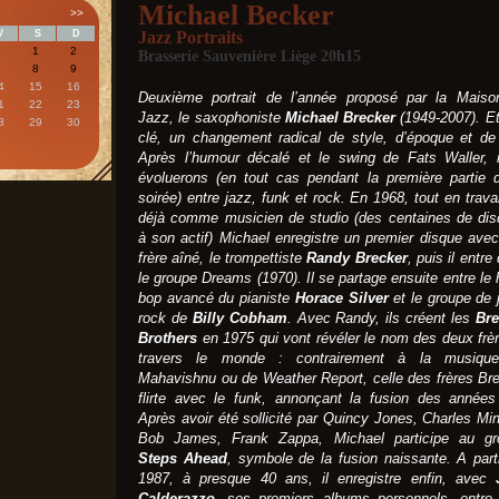
Michael Becker
>>
V
S
D
Jazz Portraits
1
2
Brasserie Sauvenière Liège 20h15
7
8
9
4
15
16
Deuxième portrait de l’année proposé par la Maiso
1
22
23
Jazz, le saxophoniste
Michael Brecker
(1949-2007). Et
8
29
30
clé, un changement radical de style, d’époque et de
Après l’humour décalé et le swing de Fats Waller,
évoluerons (en tout cas pendant la première partie 
soirée) entre jazz, funk et rock. En 1968, tout en travai
déjà comme musicien de studio (des centaines de di
à son actif) Michael enregistre un premier disque ave
frère aîné, le trompettiste
Randy Brecker
, puis il entre
le groupe
Dreams
(1970). Il se partage ensuite entre le 
bop avancé du pianiste
Horace Silver
et le groupe de 
rock de
Billy Cobham
. Avec Randy, ils créent les
Bre
Brothers
en 1975 qui vont révéler le nom des deux frè
travers le monde : contrairement à la musiqu
Mahavishnu ou de Weather Report, celle des frères Br
flirte avec le funk, annonçant la fusion des années
Après avoir été sollicité par Quincy Jones, Charles Mi
Bob James, Frank Zappa, Michael participe au gr
Steps Ahead
, symbole de la fusion naissante. A part
1987, à presque 40 ans, il enregistre enfin, avec
Calderazzo
, ses premiers albums personnels, entre