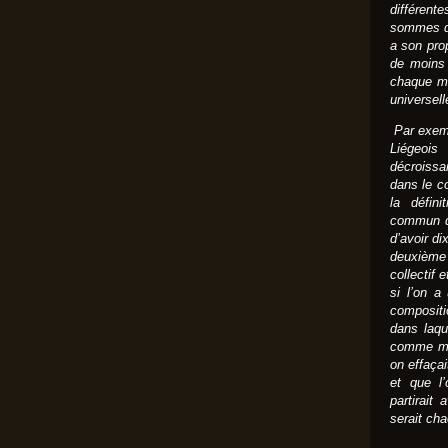
différen
sommes da
a son pro
de moins 
chaque mu
universell
Par exem
Liégeois
décroiss
dans le co
la défini
commun de
d’avoir di
deuxième
collectif 
si l’on a
compositi
dans laqu
comme mo
on effaçai
et que l
partirait
serait cha