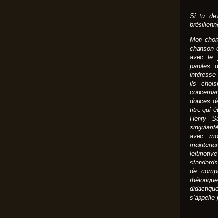
Si tu dev
brésilienn
Mon choix
chanson et
avec le 
paroles d
intéresse 
ils choi
concernan
douces de
titre qui 
Henry Sa
singularit
avec moi
maintena
leitmotive
standards
de compo
rhétoriq
didactiq
s’appelle