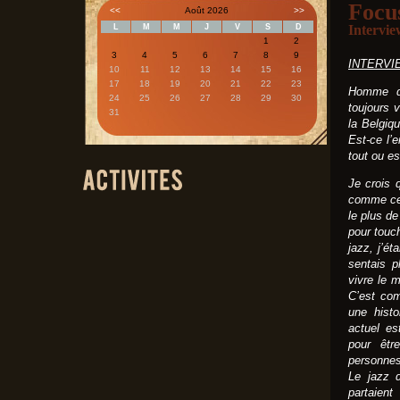
Focu
<<
Août 2026
>>
L
M
M
J
V
S
D
Intervie
1
2
3
4
5
6
7
8
9
INTERVIEW
10
11
12
13
14
15
16
17
18
19
20
21
22
23
Homme de
24
25
26
27
28
29
30
toujours 
31
la Belgiqu
Est-ce l’e
tout ou es
Je crois 
comme cel
le plus de
pour touch
jazz, j’é
sentais p
vivre le 
C’est com
une histo
actuel es
pour êtr
personnes
Le jazz d
partaient