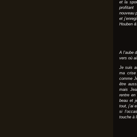
et la spo
profitan
nouveau p
et j’enre
Houben & 
A l’aube d
vers où ai
Je suis a
ma crise
comme Jea
être auss
mais Jea
rentre en
beau et j
tout, j’ai
si l’occa
touche à l