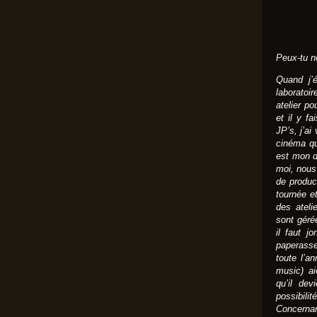
Peux-tu n
Quand j’é
laboratoi
atelier po
et il y fa
JP’s, j’ai
cinéma qu
est mon d
moi, nous
de produc
tournée et
des ateli
sont géré
il faut j
paperasse
toute l’a
music) ai
qu’il dev
possibilit
Concernan