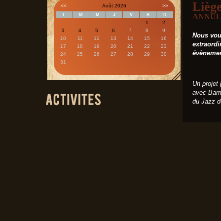
Liège
<<
Août 2026
>>
L
M
M
J
V
S
D
ANNULE
1
2
3
4
5
6
7
8
9
Nous vous
10
11
12
13
14
15
16
extraordi
17
18
19
20
21
22
23
évènemen
24
25
26
27
28
29
30
31
Un projet 
avec Barr
du Jazz d