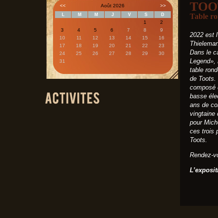
TOO
<<
Août 2026
>>
L
M
M
J
V
S
D
Table r
1
2
3
4
5
6
7
8
9
2022 est 
10
11
12
13
14
15
16
Thieleman
17
18
19
20
21
22
23
Dans le c
24
25
26
27
28
29
30
Legend», 
31
table ron
de Toots. 
composé d
basse élec
ans de co
vingtaine
pour Miche
ces trois
Toots.
Rendez-vo
L’exposit