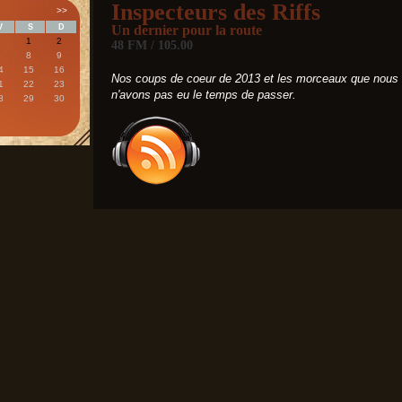
Inspecteurs des Riffs
>>
V
S
D
Un dernier pour la route
1
2
48 FM / 105.00
7
8
9
4
15
16
Nos coups de coeur de 2013 et les morceaux que nous
1
22
23
n'avons pas eu le temps de passer.
8
29
30