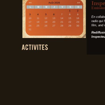
Inspe
<<
Août 2026
>>
L
M
M
J
V
S
D
Emissio
1
2
3
4
5
6
7
8
9
En collab
10
11
12
13
14
15
16
radio qui 
17
18
19
20
21
22
23
film, and
24
25
26
27
28
29
30
31
Rediffusi
Inspecteu