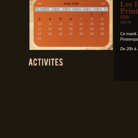
Les I
<<
Août 2026
>>
Prin
L
M
M
J
V
S
D
1
2
IDR
3
4
5
6
7
8
9
48FM
10
11
12
13
14
15
16
17
18
19
20
21
22
23
Ce mardi 
24
25
26
27
28
29
30
31
Printemps
De 20h à 