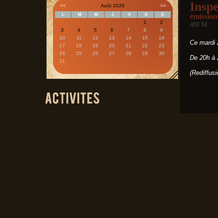
Inspe
<<
Août 2026
>>
L
M
M
J
V
S
D
émission
1
2
48FM
3
4
5
6
7
8
9
10
11
12
13
14
15
16
Ce mardi 
17
18
19
20
21
22
23
24
25
26
27
28
29
30
De 20h à 
31
(Rediffusi