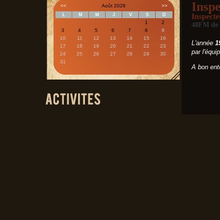
Inspe
<<
Août 2026
>>
L
M
M
J
V
S
D
Inspecte
1
2
48FM de 
3
4
5
6
7
8
9
10
11
12
13
14
15
16
L'année
1
17
18
19
20
21
22
23
par l'équi
24
25
26
27
28
29
30
31
A bon ent