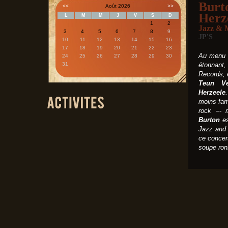
Burt
<<
Août 2026
>>
Herz
L
M
M
J
V
S
D
1
2
Jazz & 
3
4
5
6
7
8
9
JP'S
10
11
12
13
14
15
16
17
18
19
20
21
22
23
Au menu d
24
25
26
27
28
29
30
31
étonnant,
Records, 
Teun Ve
Herzeele
moins fami
rock –-
Burton
es
Jazz and 
ce concer
soupe ronr