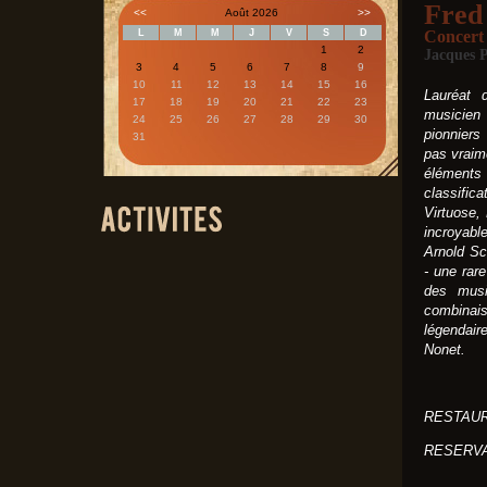
Fred
<<
Août 2026
>>
L
M
M
J
V
S
D
Concert
1
2
Jacques P
3
4
5
6
7
8
9
10
11
12
13
14
15
16
Lauréat 
17
18
19
20
21
22
23
musicien 
24
25
26
27
28
29
30
pionniers
31
pas vraim
éléments
classific
Virtuose
incroyabl
Arnold Sc
- une rare
des musi
combinais
légendair
Nonet.
RESTAUR
RESERVA