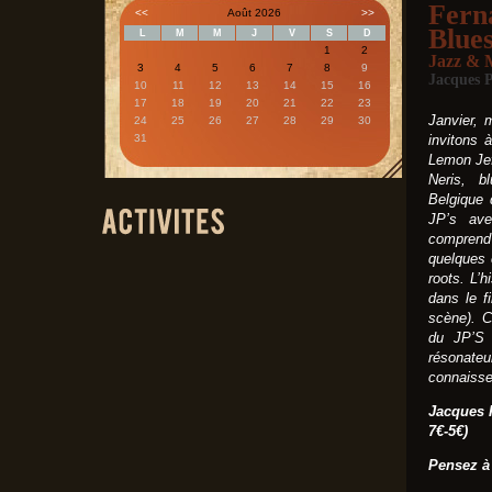
Fern
<<
Août 2026
>>
Blue
L
M
M
J
V
S
D
1
2
Jazz & 
3
4
5
6
7
8
9
Jacques P
10
11
12
13
14
15
16
17
18
19
20
21
22
23
Janvier,
24
25
26
27
28
29
30
31
invitons 
Lemon Jef
Neris, b
Belgique 
JP’s ave
comprend
quelques 
roots. L’
dans le f
scène). C
du JP’S 
résonat
connaiss
Jacques P
7€-5€)
Pensez à 