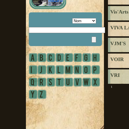
Vis'Art
VIVA L
VJM'S
VOIR
VRI
1