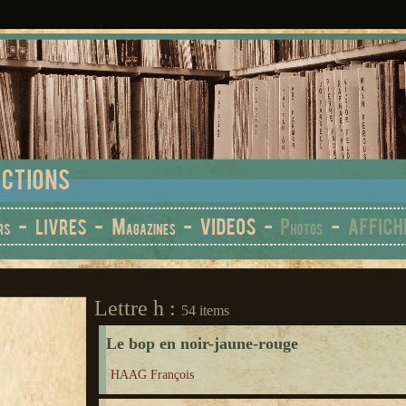
Lettre h :
54 items
Le bop en noir-jaune-rouge
HAAG François