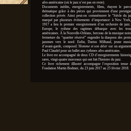
afro-américaine (où le jazz n’est pas en reste).
Documents inédits, enregistrements, films, étayent le parc
thématique grâce à des pièces qui proviennent d'une prestigi
collection privée. Ainsi peut-on commémorer le "Siècle du ja
marqué par plusieurs événements d’importance: à New York,
1917 a lieu le premier enregistrement d’un orchestre de jazz
Europe, le rythme des ragtimes débarque avec les trou
américaines. À la Nouvelle-Orléans, berceau de la musique noire
fermeture du “quartier réservé” engendre la diaspora des prem
jazzmen vers le nord. Enfin, Darius Milhaud, jeune music
d’avant-garde, compose
L’Homme et son désir
sur un argument
Paul Claudel pour un ballet aux rythmes afro-américains.
Le livre est accompagné de deux CD d’enregistrements histori
rares, vingt-quatre morceaux qui ont fait l'histoire du jazz.
Ce livre richement illlustré accompagne l’exposition tenue 
Fondation Martin Bodmer, du 23 juin 2017 au 25 février 2018.