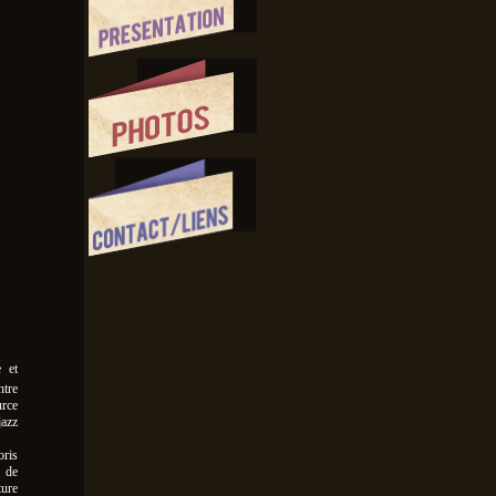
e et
ntre
urce
jazz
oris
de
ture