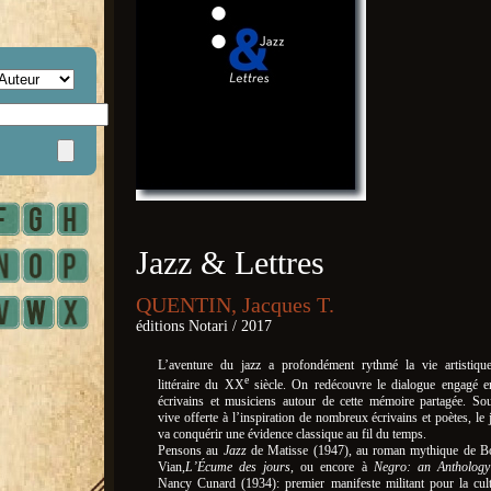
Jazz & Lettres
QUENTIN, Jacques T.
éditions Notari / 2017
L’aventure du jazz a profondément rythmé la vie artistiqu
e
littéraire du XX
siècle. On redécouvre le dialogue engagé e
écrivains et musiciens autour de cette mémoire partagée. So
vive offerte à l’inspiration de nombreux écrivains et poètes, le 
va conquérir une évidence classique au fil du temps.
Pensons au
Jazz
de Matisse (1947), au roman mythique de B
Vian,
L’Écume des jours
, ou encore à
Negro: an Anthology
Nancy Cunard (1934): premier manifeste militant pour la cul