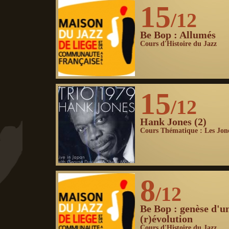
15
/12
Be Bop : Allumés
Cours d'Histoire du Jazz
15
/12
Hank Jones (2)
Cours Thématique : Les Jon
8
/12
Be Bop : genèse d'u
(r)évolution
Cours d'Histoire du Jazz