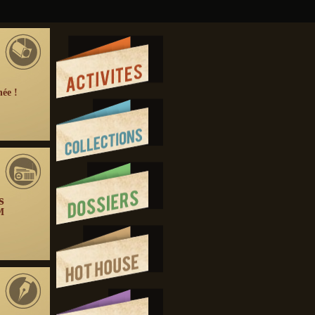
née !
s
M