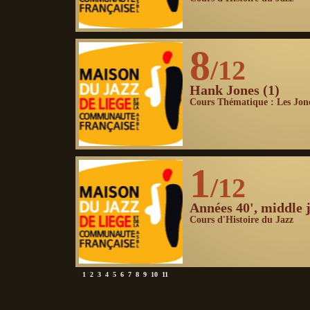
8
/12
Hank Jones (1)
Cours Thématique : Les Jon
1
/12
Années 40', middle 
Cours d'Histoire du Jazz
1
2
3
4
5
6
7
8
9
10
11