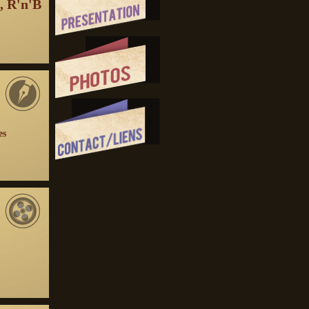
, R'n'B
es