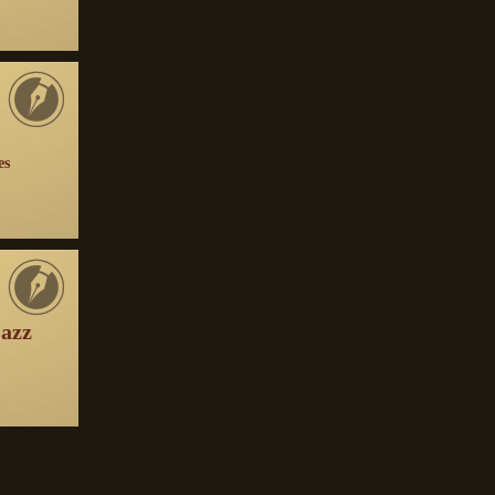
es
jazz