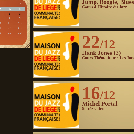
Jump, Boogie, Blues
>>
Cours d'Histoire du Jazz
V
S
D
1
2
7
8
9
4
15
16
1
22
23
8
29
30
22
/12
Hank Jones (3)
Cours Thématique : Les Jon
16
/12
Michel Portal
Soirée vidéo