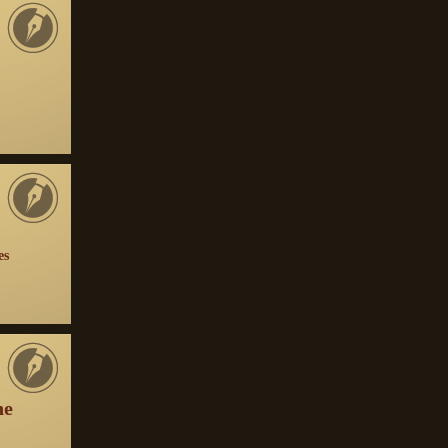
es
ne