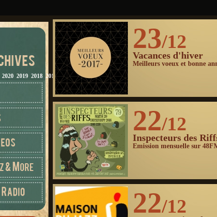
23
/12
Vacances d'hiver
Meilleurs voeux et bonne an
2020
2019
2018
2017
2016
2015
2014
2013
2012
22
/12
Inspecteurs des Riff
Emission mensuelle sur 48F
22
/12