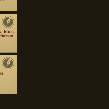
s, blues
réhension
as