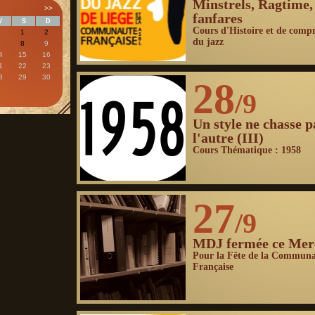
Minstrels, Ragtime,
>>
fanfares
V
S
D
Cours d'Histoire et de comp
1
2
du jazz
7
8
9
4
15
16
1
22
23
8
29
30
28
/9
Un style ne chasse p
l'autre (III)
Cours Thématique : 1958
27
/9
MDJ fermée ce Mer
Pour la Fête de la Commun
Française