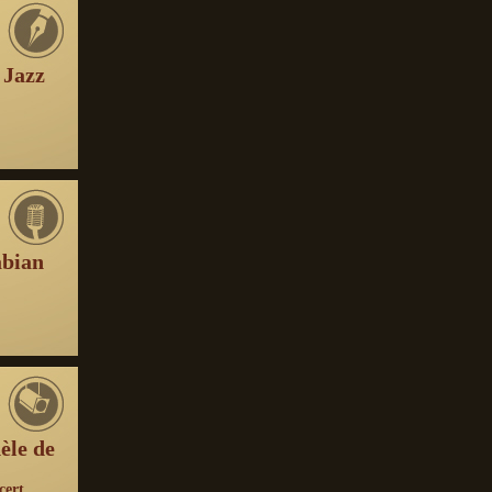
 Jazz
abian
èle de
cert