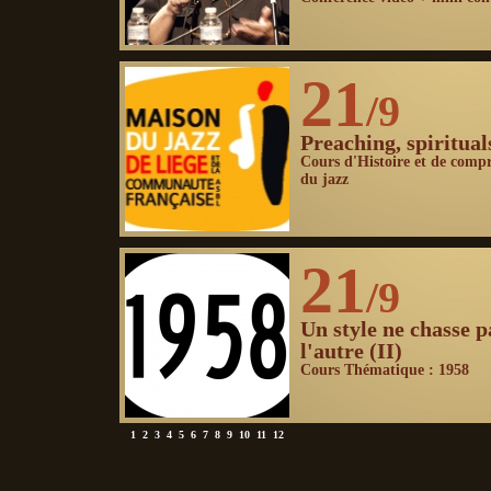
21
/9
Preaching, spiritual
Cours d'Histoire et de comp
du jazz
21
/9
Un style ne chasse p
l'autre (II)
Cours Thématique : 1958
1
2
3
4
5
6
7
8
9
10
11
12