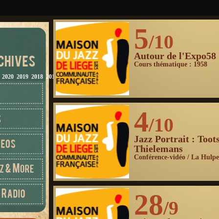
5
/10
Autour de l'Expo58
Cours thématique : 1958
2020
2019
2018
2017
2016
2015
2014
2013
2012
4
/10
Jazz Portrait : Toot
Thielemans
Conférence-vidéo / La Hulpe
28
/9