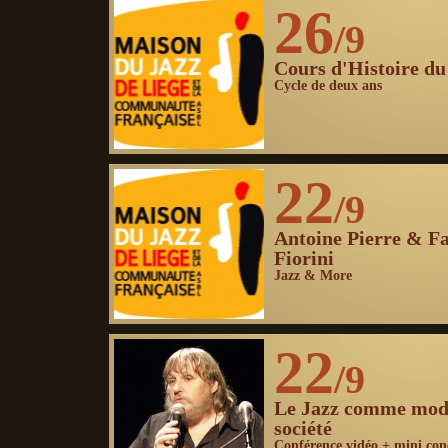
26
/9
Cours d'Histoire du
Cycle de deux ans
22
/9
Antoine Pierre & F
Fiorini
Jazz & More
22
/9
Le Jazz comme mod
société
Conférence vidéo + mini con