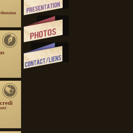
réhension
as
credi
auté