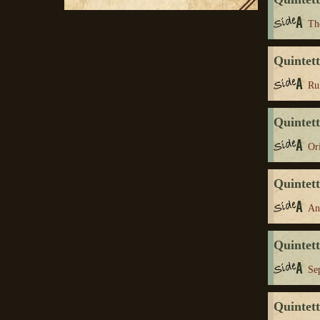
Th
Quintet
Ru
Quintet
Or
Quintet
An
Quintet
Se
Quintet