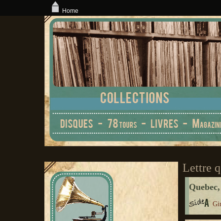
Home
Lettre q
Quebec,
Gi