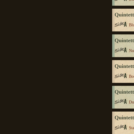
Quintet
Bl
Quintet
Nu
Quintet
Bo
Quintet
Du
Quintet
St