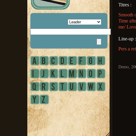
Titres :
Smooth o
Time afte
me/ Love 
Line-up :
Pers a re
Demo, 20