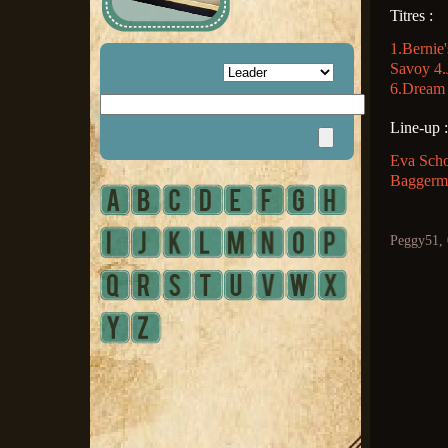
Titres :
1.Bernie'
Savoy 4.
6.Dream 
Line-up :
Eva Scho
Baggerma
Peggy51, 