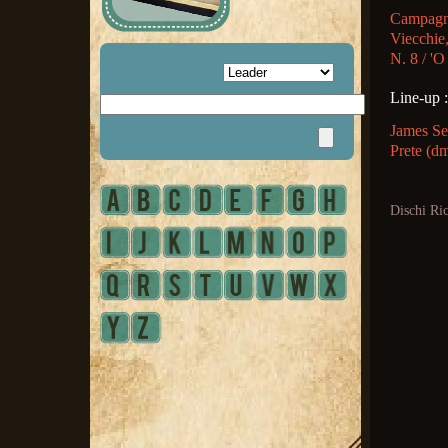
Campagna
Viecchie,
N. 8 / 'O
Line-up :
James Se
Prete (d
Dischi Ri