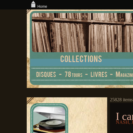
Home
25828 items
I ca
NASH, J