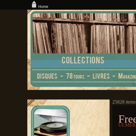
Home
25828 items
Fre
ULMER, 