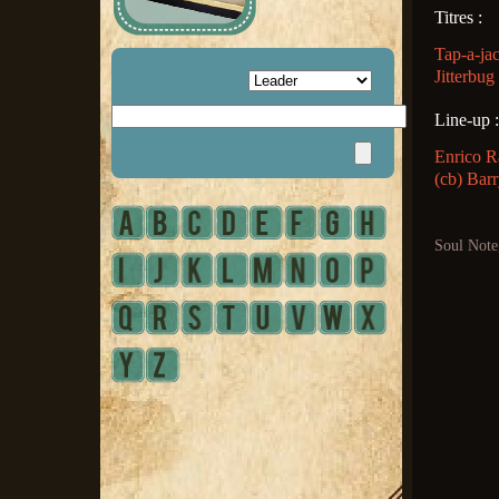
Titres :
Tap-a-jac
Jitterbug
Line-up :
Enrico R
(cb) Barr
Soul Note